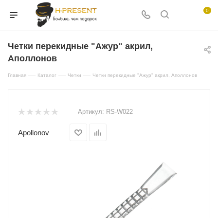
0
Четки перекидные "Ажур" акрил,
Аполлонов
—
—
—
Главная
Каталог
Четки
Четки перекидные "Ажур" акрил, Аполлонов
Артикул:
RS-W022
Apollonov