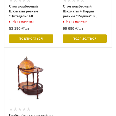
Стол ломберный
Стол ломберный
Шахматы резные
Шахматы + Нарды
"Цитадель" 60
резные "Родина" 60,
Harutyunyan
Нет в наличии
Нет в наличии
53 190
₽
/шт
99 090
₽
/шт
ПОДПИСАТЬСЯ
ПОДПИСАТЬСЯ
Глобус бар напольный со