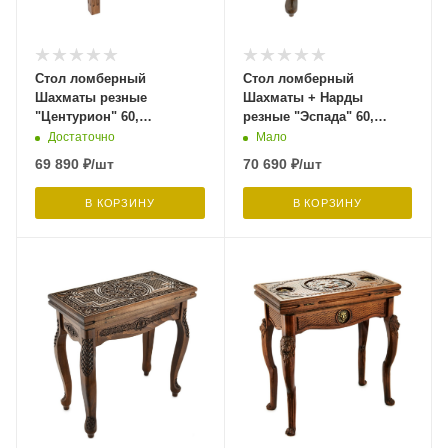
Стол ломберный
Стол ломберный
Шахматы резные
Шахматы + Нарды
"Центурион" 60,
резные "Эспада" 60,
Harutyunyan
Harutyunyan
Достаточно
Мало
69 890
₽
/шт
70 690
₽
/шт
В КОРЗИНУ
В КОРЗИНУ