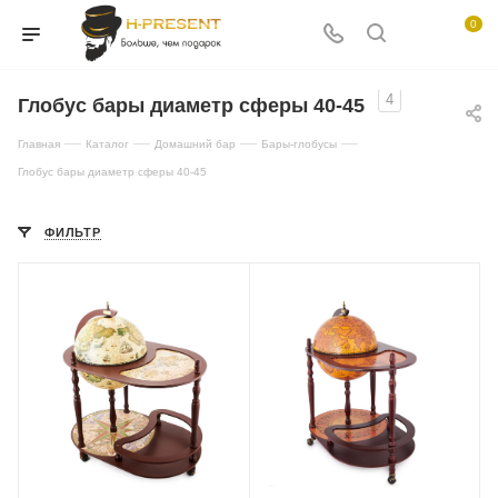
0
4
Глобус бары диаметр сферы 40-45
—
—
—
—
Главная
Каталог
Домашний бар
Бары-глобусы
Глобус бары диаметр сферы 40-45
ФИЛЬТР